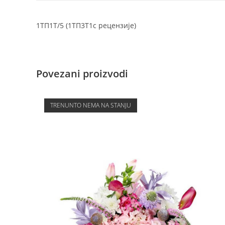
1ТП1Т/5
(1ТП3Т1с рецензије)
Povezani proizvodi
TRENUNTO NEMA NA STANJU