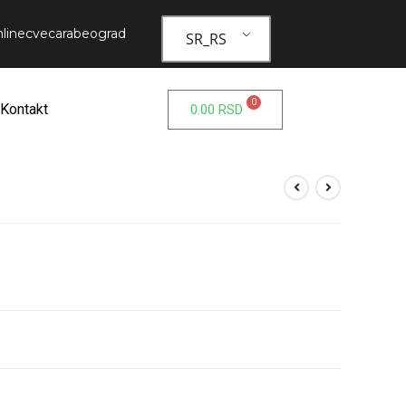
linecvecarabeograd
SR_RS
0
Kontakt
0.00
RSD