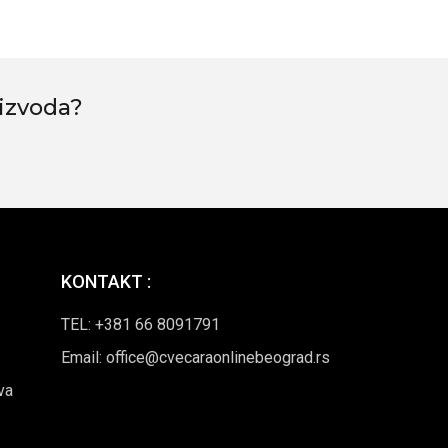
izvoda?
KONTAKT :
TEL: +381 66 8091791
Email: office@cvecaraonlinebeograd.rs
va