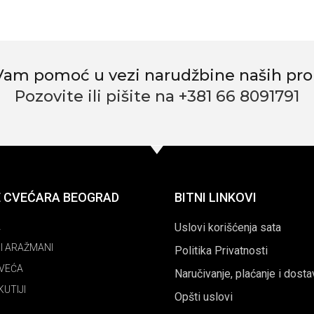
Vam pomoć u vezi narudžbine naših pro
Pozovite ili pišite na +381 66 8091791
E CVEĆARA BEOGRAD
BITNI LINKOVI
A
Uslovi korišćenja sata
I ARAŽMANI
Politika Privatnosti
CVEĆA
Naručivanje, plaćanje i dosta
KUTIJI
Opšti uslovi