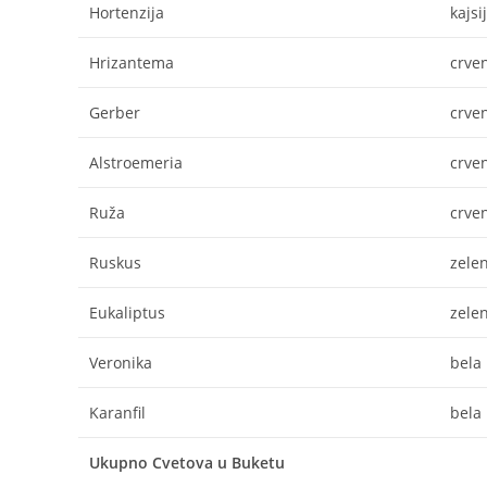
Hortenzija
kajsi
Hrizantema
crve
Gerber
crve
Alstroemeria
crve
Ruža
crve
Ruskus
zelen
Eukaliptus
zelen
Veronika
bela
Karanfil
bela
Ukupno Cvetova u Buketu