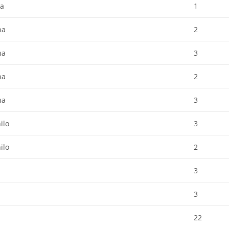
ja
1
na
2
na
3
na
2
na
3
ilo
3
ilo
2
3
3
22