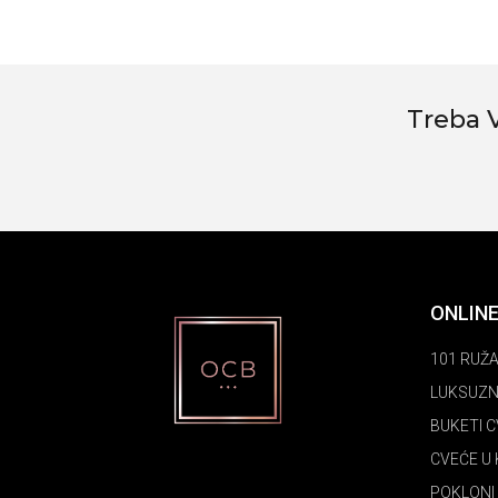
Treba 
ONLIN
101 RUŽ
LUKSUZN
BUKETI 
CVEĆE U 
POKLONI