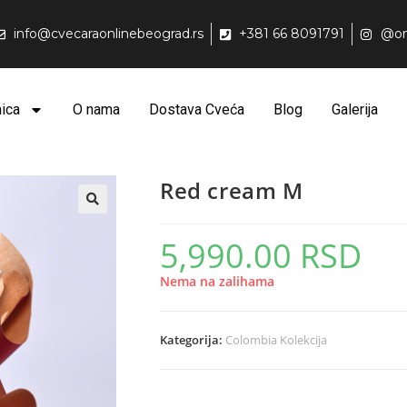
info@cvecaraonlinebeograd.rs
+381 66 8091791
@on
ica
O nama
Dostava Cveća
Blog
Galerija
Red cream M
5,990.00
RSD
Nema na zalihama
Kategorija:
Colombia Kolekcija