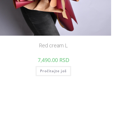
Red cream L
7,490.00
RSD
Pročitajte još